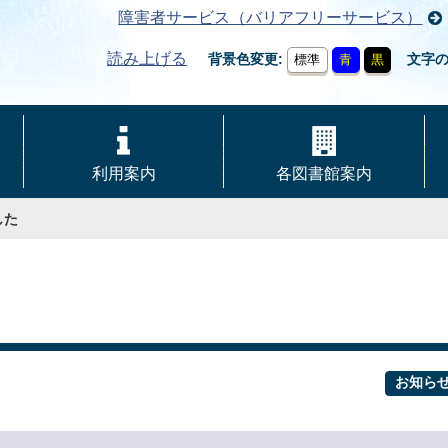
障害者サービス（バリアフリーサービス）
読み上げる
背景色変更
文字
標準
青
黒
利用案内
各図書館案内
した
お知ら