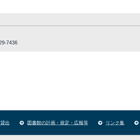
9-7436
体貸出
図書館の計画・規定・広報等
リンク集