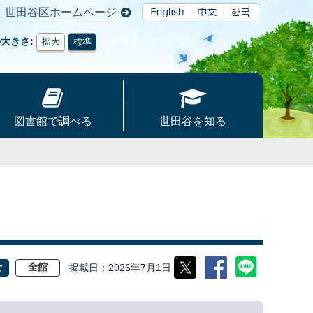
世田谷区ホームページ
の大きさ
拡大
標準
図書館で調べる
世田谷を知る
掲載日
2026年7月1日
せ
全館