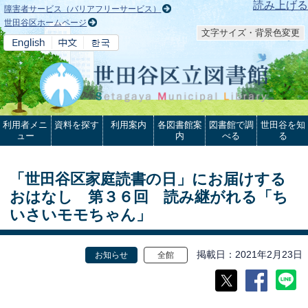
本文へ
読み上げる
障害者サービス（バリアフリーサービス）
世田谷区ホームページ
文字サイズ・背景色変更
利用者メニ
資料を探す
利用案内
各図書館案
図書館で調
世田谷を知
ュー
内
べる
る
「世田谷区家庭読書の日」にお届けする
おはなし 第３６回 読み継がれる「ち
いさいモモちゃん」
掲載日
2021年2月23日
お知らせ
全館