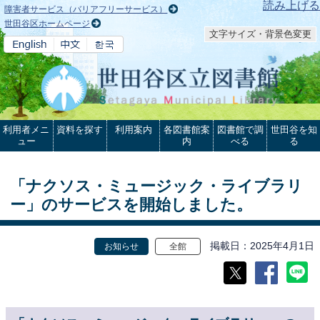
本文へ
読み上げる
障害者サービス（バリアフリーサービス）
世田谷区ホームページ
文字サイズ・背景色変更
利用者メニ
資料を探す
利用案内
各図書館案
図書館で調
世田谷を知
ュー
内
べる
る
「ナクソス・ミュージック・ライブラリ
ー」のサービスを開始しました。
掲載日
2025年4月1日
お知らせ
全館