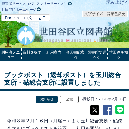
本文へ
読み上げる
障害者サービス（バリアフリーサービス）
世田谷区ホームページ
文字サイズ・背景色変更
利用者メニ
資料を探す
利用案内
各図書館案
図書館で調
世田谷を知
ュー
内
べる
る
ブックポスト（返却ポスト）を玉川総合
支所・砧総合支所に設置しました
掲載日
2026年2月16日
お知らせ
全館
令和８年２月１６日（月曜日）より玉川総合支所・砧総
合支所にブックポストを設置し、利用を開始いたしまし