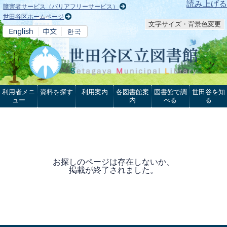
本文へ
読み上げる
障害者サービス（バリアフリーサービス）
世田谷区ホームページ
文字サイズ・背景色変更
利用者メニ
資料を探す
利用案内
各図書館案
図書館で調
世田谷を知
ュー
内
べる
る
お探しのページは存在しないか、
掲載が終了されました。