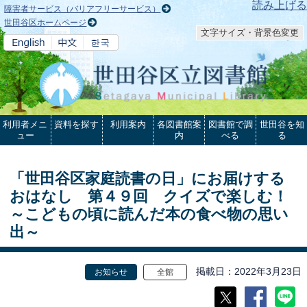
本文へ
読み上げる
障害者サービス（バリアフリーサービス）
世田谷区ホームページ
文字サイズ・背景色変更
利用者メニ
資料を探す
利用案内
各図書館案
図書館で調
世田谷を知
ュー
内
べる
る
「世田谷区家庭読書の日」にお届けする
おはなし 第４９回 クイズで楽しむ！
～こどもの頃に読んだ本の食べ物の思い
出～
掲載日
2022年3月23日
お知らせ
全館