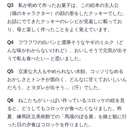
Q3
私が初めて作ったお菓子は、この絵本の主人公
（猫のキャラクター）の顔の形をしたクッキーでした。
お話にでてきたクッキーのレシピが見返しに載ってお
り、母と楽しく作ったことをよく覚えています。
Q4
フワフワの白パンと濃厚そうなヤギのミルク（ど
んな味かわからないけれど）、おいしそうで元気が出そ
うで私も食べたい～と思いました。
Q5
立派な大人もやめられない水飴、コッソリなめる
おかしさとトンチが面白く、どんなに甘くておいしいん
だろう、とヨダレが出そう…（汗）でした。
Q6
ねこたちが いっぱい作っているコロッケの絵を見
ると、どうしてもコロッケが食べたくなりました。昨
夏、練馬区立美術館での「馬場のぼる展」を娘と観に行
った日の夕食はコロッケを作りました。