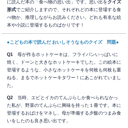
に読んだ本の「食べ物の思い出」です。思い出を
クイズ
形式
でご紹介しますので、それぞれどの本に登場する食
べ物か、推理しながらお読みください。どれも有名な絵
本や小説に登場するものばかりです！
●こどもの本で読んだ おいしそうなものクイズ 問題●
Q1
母が作るホットケーキは、フライパンいっぱいに
焼く、ドーンと大きなホットケーキでした。この絵本に
登場するような、小さなホットケーキを何枚も何枚も重
ねる、まるでホットケーキタワー！にあこがれていまし
た。
Q2
当時、エビとイカのてんぷらしか食べられなかっ
た私が、野菜のてんぷらに興味を持った１冊です。本に
登場するおばけをマネし、母が準備する夕飯のつまみ食
いをしたのも良き思い出です。