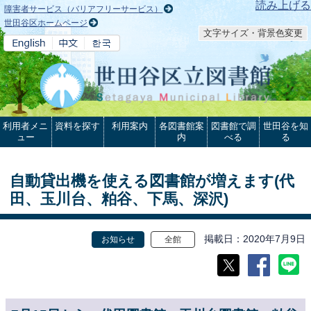
本文へ
読み上げる
障害者サービス（バリアフリーサービス）
世田谷区ホームページ
文字サイズ・背景色変更
利用者メニ
資料を探す
利用案内
各図書館案
図書館で調
世田谷を知
ュー
内
べる
る
自動貸出機を使える図書館が増えます(代
田、玉川台、粕谷、下馬、深沢)
掲載日
2020年7月9日
お知らせ
全館