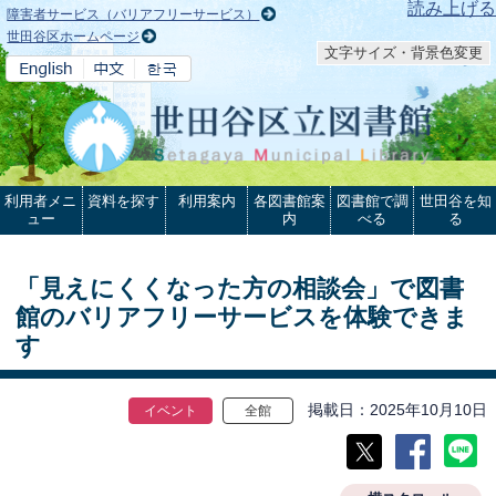
本文へ
読み上げる
障害者サービス（バリアフリーサービス）
世田谷区ホームページ
文字サイズ・背景色変更
利用者メニ
資料を探す
利用案内
各図書館案
図書館で調
世田谷を知
ュー
内
べる
る
「見えにくくなった方の相談会」で図書
館のバリアフリーサービスを体験できま
す
掲載日
2025年10月10日
イベント
全館