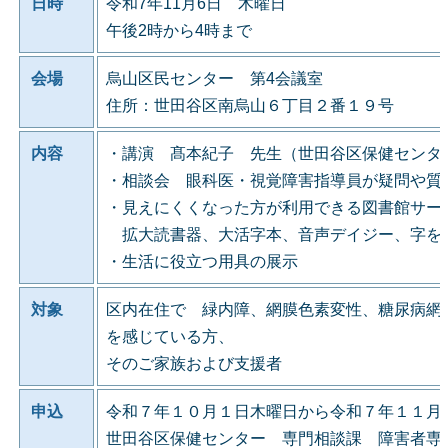
日時
令和7年11月6日 木曜日
午後2時から4時まで
会場
烏山区民センター 第4会議室
住所：世田谷区南烏山６丁目２番１９号
内容
・講演 髙本紀子 先生（世田谷区保健センタ
・相談会 眼科医・視覚障害指導員が疑問や質
・見えにくくなった方が利用できる図書館サー
拡大読書器、大活字本、音声デイジー、字を
・生活に役立つ用具の展示
対象
区内在住で 緑内障、網膜色素変性、糖尿病網
を感じている方、
そのご家族および支援者
申込
令和７年１０月１日木曜日から令和７年１１月
世田谷区保健センター 専門相談課 障害者専門相談係