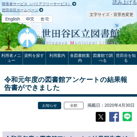
本文へ
読み上げる
障害者サービス（バリアフリーサービス）
世田谷区ホームページ
文字サイズ・背景色変更
利用者メニ
資料を探す
利用案内
各図書館案
図書館で調
世田谷を知
ュー
内
べる
る
令和元年度の図書館アンケートの結果報
告書ができました
掲載日
2020年4月30日
お知らせ
全館