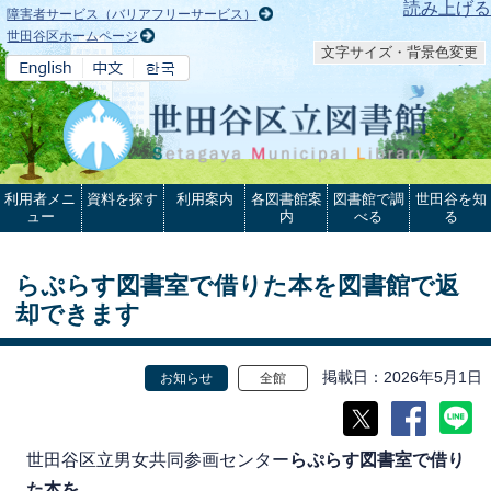
本文へ
読み上げる
障害者サービス（バリアフリーサービス）
世田谷区ホームページ
文字サイズ・背景色変更
利用者メニ
資料を探す
利用案内
各図書館案
図書館で調
世田谷を知
ュー
内
べる
る
らぷらす図書室で借りた本を図書館で返
却できます
掲載日
2026年5月1日
お知らせ
全館
世田谷区立男女共同参画センター
らぷらす図書室で借り
た本を
、