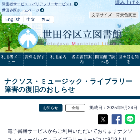
本文へ
読み上げる
障害者サービス（バリアフリーサービス）
世田谷区ホームページ
文字サイズ・背景色変更
利用者メニ
資料を探す
利用案内
各図書館案
図書館で調
世田谷を知
ュー
内
べる
る
ナクソス・ミュージック・ライブラリー
障害の復旧のおしらせ
掲載日
2025年9月24日
お知らせ
全館
電子書籍サービスからご利用いただいておりますナクソ
ス・ミュージック・ライブラリーサービスに9/19より、