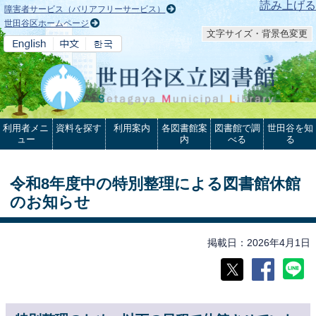
本文へ
読み上げる
障害者サービス（バリアフリーサービス）
世田谷区ホームページ
文字サイズ・背景色変更
利用者メニ
資料を探す
利用案内
各図書館案
図書館で調
世田谷を知
ュー
内
べる
る
令和8年度中の特別整理による図書館休館
のお知らせ
掲載日
2026年4月1日