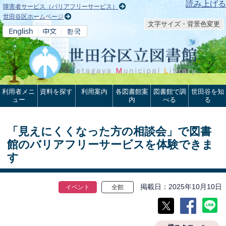
本文へ
読み上げる
障害者サービス（バリアフリーサービス）
世田谷区ホームページ
文字サイズ・背景色変更
利用者メニ
資料を探す
利用案内
各図書館案
図書館で調
世田谷を知
ュー
内
べる
る
「見えにくくなった方の相談会」で図書
館のバリアフリーサービスを体験できま
す
掲載日
2025年10月10日
イベント
全館