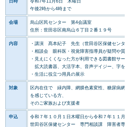
日時
令和7年11月6日 木曜日
午後2時から4時まで
会場
烏山区民センター 第4会議室
住所：世田谷区南烏山６丁目２番１９号
内容
・講演 髙本紀子 先生（世田谷区保健センタ
・相談会 眼科医・視覚障害指導員が疑問や質
・見えにくくなった方が利用できる図書館サー
拡大読書器、大活字本、音声デイジー、字を
・生活に役立つ用具の展示
対象
区内在住で 緑内障、網膜色素変性、糖尿病網
を感じている方、
そのご家族および支援者
申込
令和７年１０月１日木曜日から令和７年１１月
世田谷区保健センター 専門相談課 障害者専門相談係