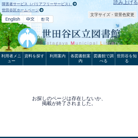
本文へ
読み上げる
障害者サービス（バリアフリーサービス）
世田谷区ホームページ
文字サイズ・背景色変更
利用者メニ
資料を探す
利用案内
各図書館案
図書館で調
世田谷を知
ュー
内
べる
る
お探しのページは存在しないか、
掲載が終了されました。