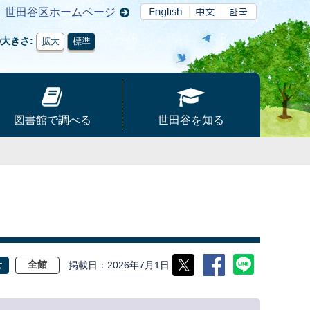
世田谷区ホームページ
の大きさ
拡大
標準
図書館で調べる
世田谷を知る
掲載日
2026年7月1日
せ
全館