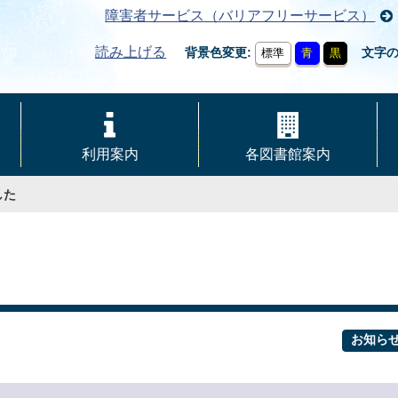
障害者サービス（バリアフリーサービス）
読み上げる
背景色変更
文字
標準
青
黒
利用案内
各図書館案内
した
お知ら