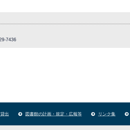
9-7436
体貸出
図書館の計画・規定・広報等
リンク集