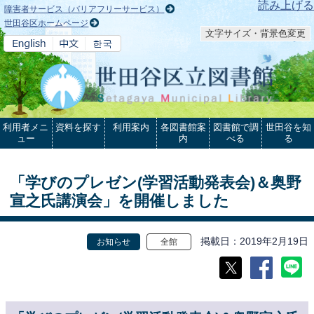
本文へ
読み上げる
障害者サービス（バリアフリーサービス）
世田谷区ホームページ
文字サイズ・背景色変更
利用者メニ
資料を探す
利用案内
各図書館案
図書館で調
世田谷を知
ュー
内
べる
る
「学びのプレゼン(学習活動発表会)＆奥野
宣之氏講演会」を開催しました
掲載日
2019年2月19日
お知らせ
全館