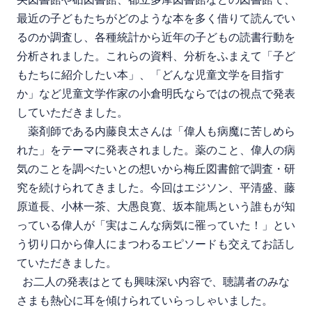
最近の子どもたちがどのような本を多く借りて読んでい
るのか調査し、各種統計から近年の子どもの読書行動を
分析されました。これらの資料、分析をふまえて「子ど
もたちに紹介したい本」、「どんな児童文学を目指す
か」など児童文学作家の小倉明氏ならではの視点で発表
していただきました。
薬剤師である内藤良太さんは「偉人も病魔に苦しめら
れた」をテーマに発表されました。薬のこと、偉人の病
気のことを調べたいとの想いから梅丘図書館で調査・研
究を続けられてきました。今回はエジソン、平清盛、藤
原道長、小林一茶、大愚良寛、坂本龍馬という誰もが知
っている偉人が「実はこんな病気に罹っていた！」とい
う切り口から偉人にまつわるエピソードも交えてお話し
ていただきました。
お二人の発表はとても興味深い内容で、聴講者のみな
さまも熱心に耳を傾けられていらっしゃいました。