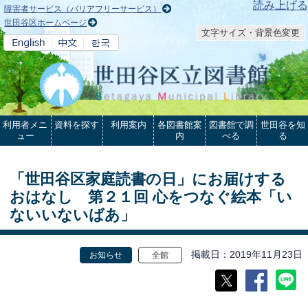
本文へ
読み上げる
障害者サービス（バリアフリーサービス）
世田谷区ホームページ
文字サイズ・背景色変更
利用者メニ
資料を探す
利用案内
各図書館案
図書館で調
世田谷を知
ュー
内
べる
る
「世田谷区家庭読書の日」にお届けする
おはなし 第２１回 心をつなぐ絵本「い
ないいないばあ」
掲載日
2019年11月23日
お知らせ
全館