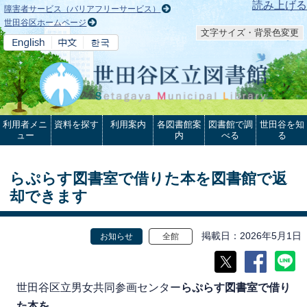
本文へ
読み上げる
障害者サービス（バリアフリーサービス）
世田谷区ホームページ
文字サイズ・背景色変更
利用者メニ
資料を探す
利用案内
各図書館案
図書館で調
世田谷を知
ュー
内
べる
る
らぷらす図書室で借りた本を図書館で返
却できます
掲載日
2026年5月1日
お知らせ
全館
世田谷区立男女共同参画センター
らぷらす図書室で借り
た本を
、