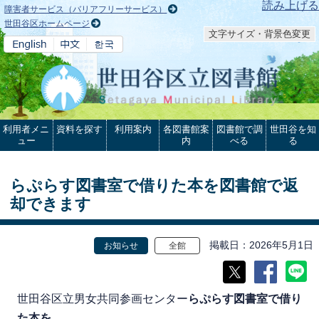
本文へ
読み上げる
障害者サービス（バリアフリーサービス）
世田谷区ホームページ
文字サイズ・背景色変更
利用者メニ
資料を探す
利用案内
各図書館案
図書館で調
世田谷を知
ュー
内
べる
る
らぷらす図書室で借りた本を図書館で返
却できます
掲載日
2026年5月1日
お知らせ
全館
世田谷区立男女共同参画センター
らぷらす図書室で借り
た本を
、