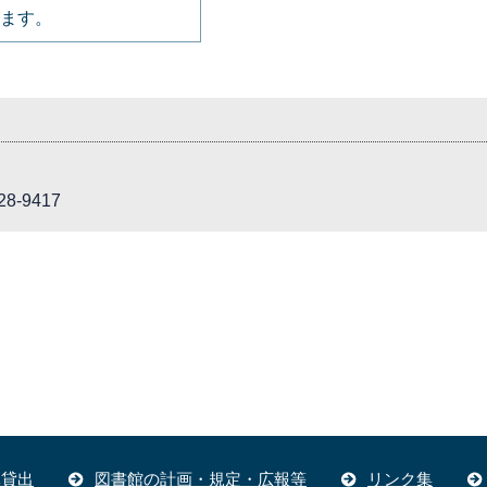
ます。
8-9417
体貸出
図書館の計画・規定・広報等
リンク集