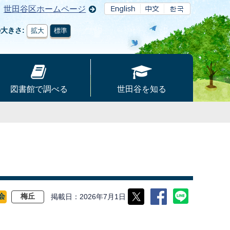
世田谷区ホームページ
の大きさ
拡大
標準
図書館で調べる
世田谷を知る
掲載日
2026年7月1日
会
梅丘