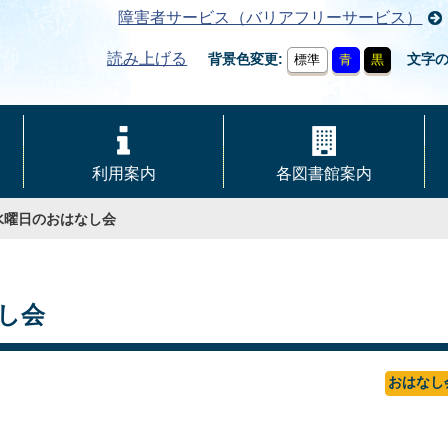
障害者サービス（バリアフリーサービス）
読み上げる
背景色変更
文字
標準
青
黒
利用案内
各図書館案内
水曜日のおはなし会
し会
おはなし