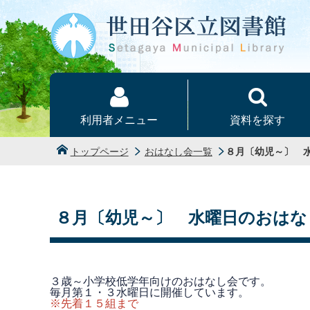
本文へ
利用者メニュー
資料を探す
トップページ
おはなし会一覧
８月〔幼児～〕 
８月〔幼児～〕 水曜日のおはな
３歳～小学校低学年向けのおはなし会です。
毎月第１・３水曜日に開催しています。
※先着１５組まで