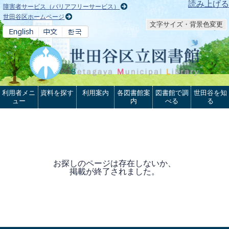
本文へ
読み上げる
障害者サービス（バリアフリーサービス）
世田谷区ホームページ
文字サイズ・背景色変更
利用者メニ
資料を探す
利用案内
各図書館案
図書館で調
世田谷を知
ュー
内
べる
る
お探しのページは存在しないか、
掲載が終了されました。