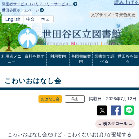
本文へ
読み上げる
障害者サービス（バリアフリーサービス）
世田谷区ホームページ
文字サイズ・背景色変更
利用者メニ
資料を探す
利用案内
各図書館案
図書館で調
世田谷を知
ュー
内
べる
る
こわいおはなし会
掲載日
2026年7月12日
おはなし会
烏山
こわいおはなし会だけど…こわくないおばけが登場する