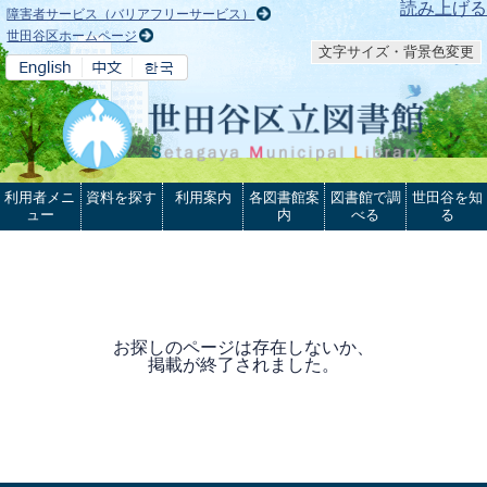
本文へ
読み上げる
障害者サービス（バリアフリーサービス）
世田谷区ホームページ
文字サイズ・背景色変更
利用者メニ
資料を探す
利用案内
各図書館案
図書館で調
世田谷を知
ュー
内
べる
る
お探しのページは存在しないか、
掲載が終了されました。