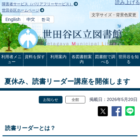
本文へ
読み上げる
障害者サービス（バリアフリーサービス）
世田谷区ホームページ
文字サイズ・背景色変更
利用者メニ
資料を探す
利用案内
各図書館案
図書館で調
世田谷を知
ュー
内
べる
る
夏休み、読書リーダー講座を開催します
掲載日
2026年5月20日
お知らせ
全館
読書リーダーとは？