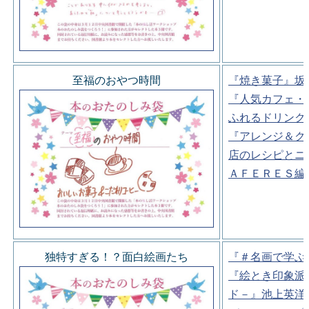
至福のおやつ時間
『焼き菓子』坂
『人気カフェ・
ふれるドリンク
『アレンジ＆ク
店のレシピとニ
ＡＦＥＲＥＳ編
独特すぎる！？面白絵画たち
『＃名画で学ぶ
『絵とき印象派
ド－』池上英洋