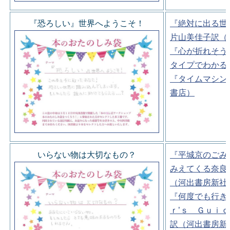
『恐ろしい』世界へようこそ！
『絶対に出る世
片山美佳子訳（
『心が折れそう
タイプでわかる
『タイムマシン
書店）
いらない物は大切なもの？
『平城京のごみ
みえてくる奈良
（河出書房新社
『何度でも行き
ｒ’ｓ Ｇｕｉ
訳（河出書房新