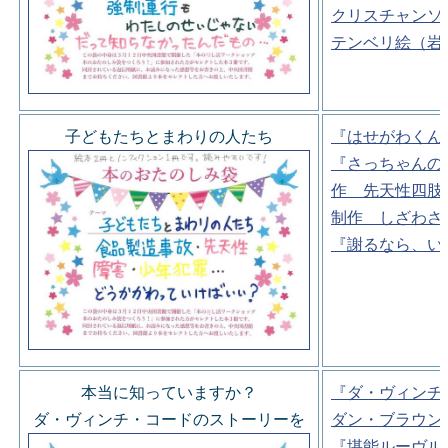
クリスチャンソ
テンベリ絵（岩
子どもたちとまわりの人たち
『はせがわくん
『さっちゃんの
作 先天性四肢
制作 しざわさ
『謝るなら、い
本当に知っていますか？
『ダ・ヴィンチ
ダ・ヴィンチ・コードのストーリーを
ダン・ブラウン
『堪能ルーヴル