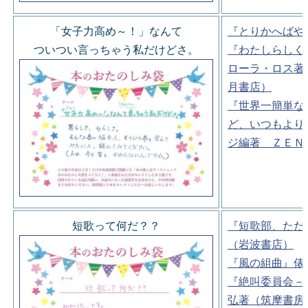
「女子力高め～！」なんて
『とりかへばや
ついつい言っちゃう私だけどさ。
『わたしらしく
ローラ・ロス著
月書店）
『世界一簡単な
ど、いつもより
ジ編著 ＺＥＮ
短歌って何だ？？
『短歌部、ただ
（岩波書店）
『風の組曲』俵
『絶叫委員会－
弘著（筑摩書房