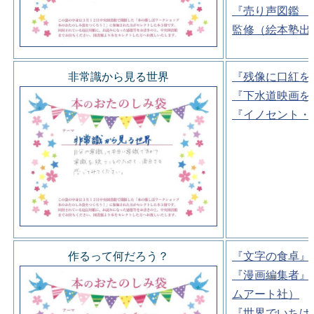
『売り声図鑑 
監修（絵本塾出
非常識から見る世界
『残像に口紅を
『下水道映画を
『イノセント・
作るって何だろう？
『文字の食卓』
『漫画編集者』
ムアート社）
『世界でいちば