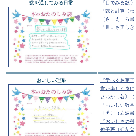
数を通してみる日常
『目でみる数字
『数と計算（わ
（さ・え・ら書
『世にも美しき
おいしい理系
『学べるお菓子
覚が楽しく身に
さちか〔著〕（
『おいしい数学
〔著〕（岩波書
『おいしさの科
仲子著（幻冬舎)