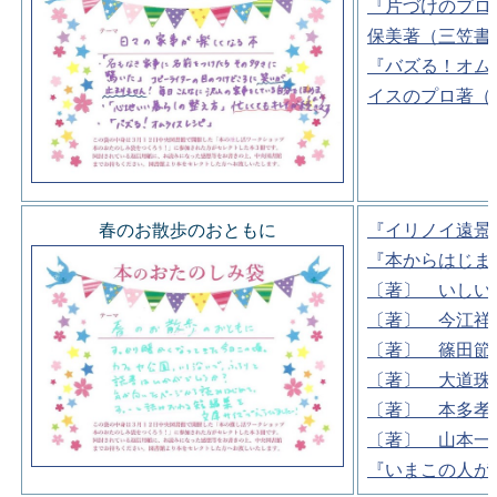
『片づけのプロ
保美著（三笠書
『バズる！オム
イスのプロ著（
春のお散歩のおともに
『イリノイ遠景
『本からはじま
〔著〕 いしい
〔著〕 今江祥
〔著〕 篠田節
〔著〕 大道珠
〔著〕 本多孝
〔著〕 山本一
『いまこの人が