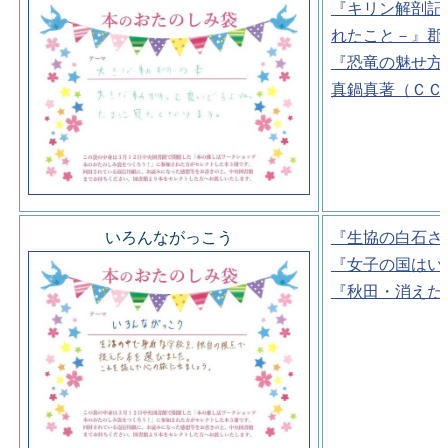
『キリン解剖記
れたこと－』郡
『恐竜の魅せ方
真鍋真著（ＣＣ
いろんながっこう
『生協の白石さ
『女子の国はい
『秋田・消えた