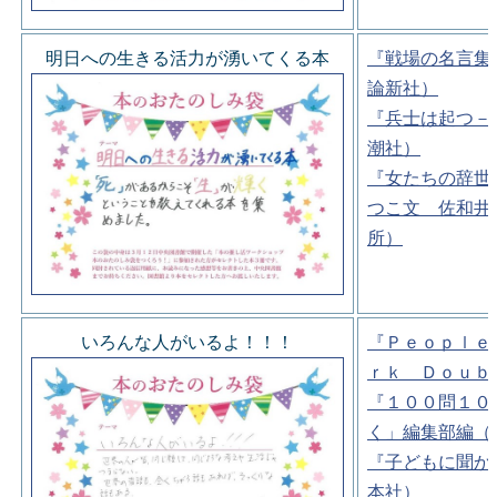
明日への生きる活力が湧いてくる本
『戦場の名言集
論新社）
『兵士は起つ－
潮社）
『女たちの辞世
つこ文 佐和井
所）
いろんな人がいるよ！！！
『Ｐｅｏｐｌｅ
ｒｋ Ｄｏｕｂ
『１００問１０
く」編集部編（
『子どもに聞か
本社）