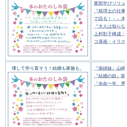
業部学びソリュ
『税理士の仕事
で語る！－』木
『大人は知らな
上村彰子構成・
コ漫画・イラス
壊して作り直そう！結婚も家族も。
『偽姉妹』山崎
『結婚の奴』能
『余命一年、男