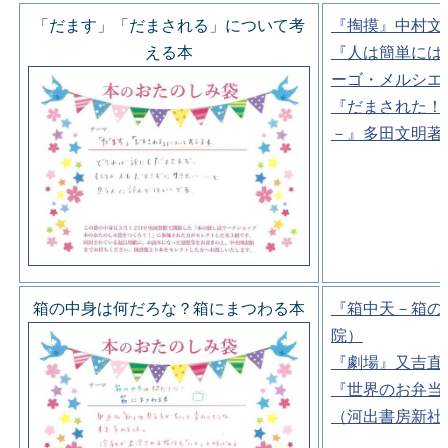
「だます」「だまされる」について考
『掏摸』中村文
える本
『人は簡単には
ーゴ・メルシエ
『だまされた！
－』多田文明著
箱の中身は何だろな？箱にまつわる本
『箱中天－箱の
院）
『劇場』又吉直
『世界のお弁当
（河出書房新社