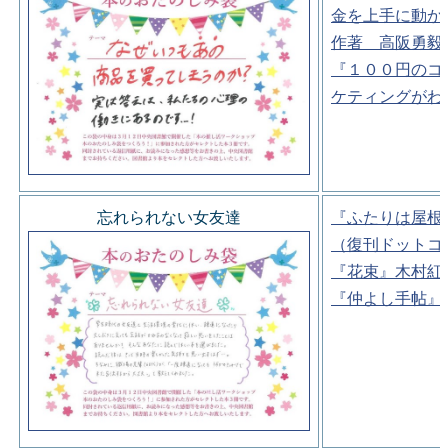
金を上手に動か
作著 高阪勇毅
『１００円のコ
ケティングがわ
忘れられない女友達
『ふたりは屋根
（復刊ドットコ
『花束』木村紅
『仲よし手帖』