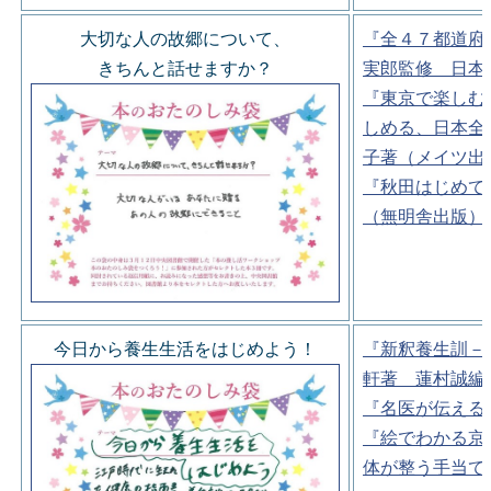
大切な人の故郷について、
『全４７都道府
きちんと話せますか？
実郎監修 日本
『東京で楽しむ
しめる、日本全
子著（メイツ出
『秋田はじめて
（無明舎出版）
今日から養生生活をはじめよう！
『新釈養生訓－
軒著 蓮村誠編
『名医が伝える
『絵でわかる京
体が整う手当て