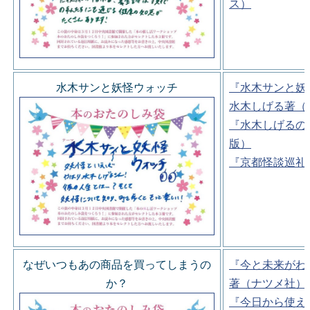
ス）
水木サンと妖怪ウォッチ
『水木サンと妖
水木しげる著（
『水木しげるの
版）
『京都怪談巡礼
なぜいつもあの商品を買ってしまうの
『今と未来がわ
か？
著（ナツメ社）
『今日から使え