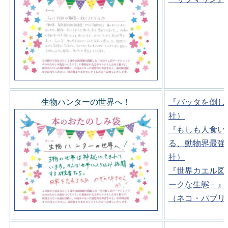
生物ハンターの世界へ！
『バッタを倒し
社）
『もしも人食い
る、動物界最強
社）
『世界カエル図
ークな生態－』
（ネコ・パブリ