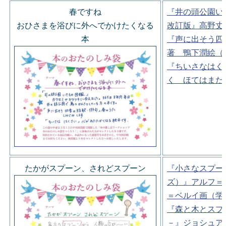
春ですね
『井の頭公園い
おひさまを浴びに外へでかけたくなる
改訂版』高野丈
本
『声に出そう四
著 鴨下潤絵（
『ちいさなはく
く ほてはまた
たかがスプーン、されどスプーン
『小さなスプー
ズ）』アルフ＝
＝ベルイ画（学
『森と木とスプ
－』ジョシュア