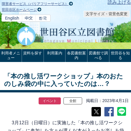
本文へ
読み上げる
障害者サービス（バリアフリーサービス）
世田谷区ホームページ
文字サイズ・背景色変更
利用者メニ
資料を探す
利用案内
各図書館案
図書館で調
世田谷を知
ュー
内
べる
る
「本の推し活ワークショップ」本のおた
のしみ袋の中に入っていたのは…？
掲載日
2023年4月1日
イベント
全館
3月12日（日曜日）に実施した「本の推し活ワークシ
ョップ」に参加した方々が選んだ本が入ったお楽しみ袋