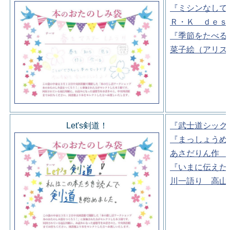
『ミシンなしで
Ｒ・Ｋ ｄｅｓ
『季節をたべる
菜子絵（アリス
Let's剣道！
『武士道シック
『まっしょうめ
あさだりん作 
『いまに伝えた
川一語り 高山