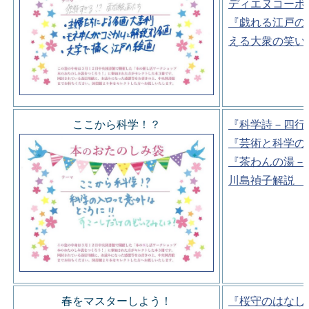
ディエヌコーポ
『戯れる江戸の
える大衆の笑い
ここから科学！？
『科学詩－四行
『芸術と科学の
『茶わんの湯－
川島禎子解説 
春をマスターしよう！
『桜守のはなし