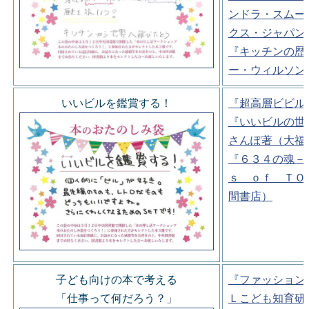
ンドラ・スムー
クス・ジャパン
『キッチンの歴
ー・ウィルソン
いいビルを鑑賞する！
『超高層ビビル
『いいビルの世
さんぽ著（大福
『６３４の魂－
ｓ ｏｆ ＴＯ
間書店）
子ども向けの本で考える
『ファッション
「仕事って何だろう？」
Ｌこども知育研