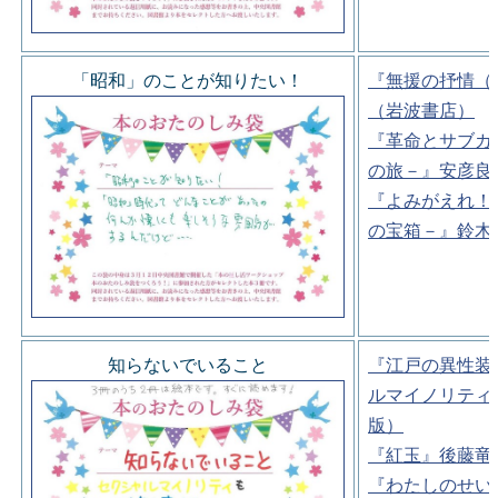
「昭和」のことが知りたい！
『無援の抒情（
（岩波書店）
『革命とサブカ
の旅－』安彦良
『よみがえれ！
の宝箱－』鈴木
知らないでいること
『江戸の異性装
ルマイノリティ
版）
『紅玉』後藤竜
『わたしのせい