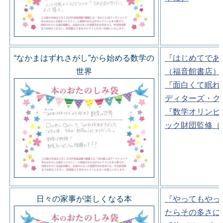
“なかまはずれさがし”から始める数学の
『はじめてであ
世界
（福音館書店）
『面白くて眠れ
ディターズ・グ
『数学オリンピ
ック財団監修（
日々の家事が楽しくなる本
『やってもやっ
たらその多さに