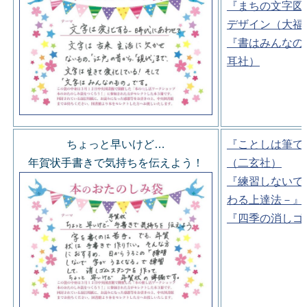
『まちの文字図
デザイン（大福
『書はみんなの
耳社）
ちょっと早いけど…
『ことしは筆で
年賀状手書きで気持ちを伝えよう！
（二玄社）
『練習しないで
わる上達法－』
『四季の消しゴ