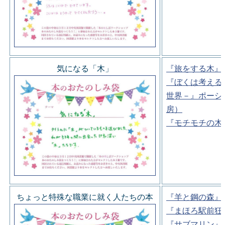
気になる「木」
『旅をする木』
『ぼくは考える
世界－』ポーシ
房）
『モチモチの木
ちょっと特殊な職業に就く人たちの本
『羊と鋼の森』
『まほろ駅前狂
『サブマリン』