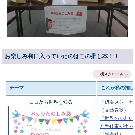
お楽しみ袋に入っていたのはこの推し本！！
テーマ
これが私の推し
ココから世界を知る
『辺境メシ―ヤ
（文藝春秋）
『世界のかわい
ど手仕事が生み
堂新光社）