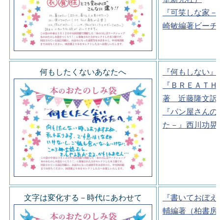
『可笑しな家－
崎敏編著ビーチ
何もしたくないあなたへ
『何もしない』
『ＢＲＥＡＴＨ
著 近藤隆文訳
『パン屋さんの
た－』西川功晃
文字は変化する－時代にあわせて
『書いておぼえ
輔編著（柏書房