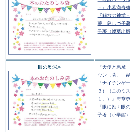
－』小暮満寿雄
『解放の神学－
著 島しづ子著
子著（燦葉出版
眼の奥深さ
『天使と悪魔 
ウン〔著〕 越
『ナイチンゲー
３）（このミス
１〕）』海堂尊
『眼に効く眼の
子著（小学館）