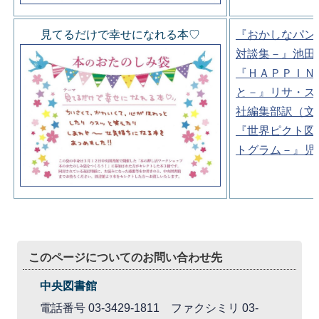
見てるだけで幸せになれる本♡
『おかしなパン
対談集－』池田
『ＨＡＰＰＩＮ
と－』リサ・ス
社編集部訳（文
『世界ピクト図
トグラム－』児
このページについてのお問い合わせ先
中央図書館
電話番号 03-3429-1811 ファクシミリ 03-