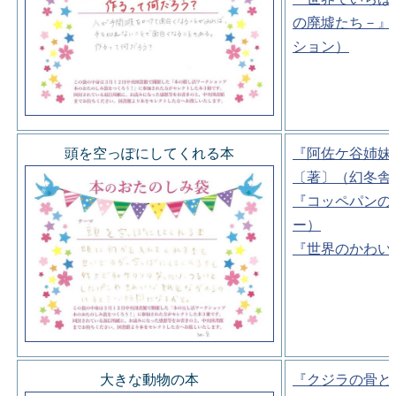
の廃墟たち－』
ション）
頭を空っぽにしてくれる本
『阿佐ケ谷姉妹
〔著〕（幻冬舎
『コッペパンの
ー）
『世界のかわい
大きな動物の本
『クジラの骨と