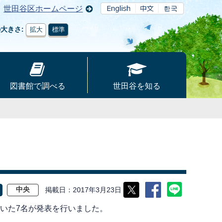
世田谷区ホームページ
の大きさ
拡大
標準
図書館で調べる
世田谷を知る
掲載日
2017年3月23日
中央
抜いた7名が発表を行いました。