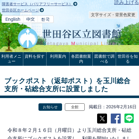
本文へ
読み上げる
障害者サービス（バリアフリーサービス）
世田谷区ホームページ
文字サイズ・背景色変更
利用者メニ
資料を探す
利用案内
各図書館案
図書館で調
世田谷を知
ュー
内
べる
る
ブックポスト（返却ポスト）を玉川総合
支所・砧総合支所に設置しました
掲載日
2026年2月16日
お知らせ
全館
令和８年２月１６日（月曜日）より玉川総合支所・砧総
合支所にブックポストを設置し、利用を開始いたしまし