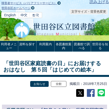
本文へ
読み上げる
障害者サービス（バリアフリーサービス）
世田谷区ホームページ
文字サイズ・背景色変更
利用者メニ
資料を探す
利用案内
各図書館案
図書館で調
世田谷を知
ュー
内
べる
る
「世田谷区家庭読書の日」にお届けする
おはなし 第５回「はじめての絵本」
掲載日
2018年7月25日
お知らせ
全館