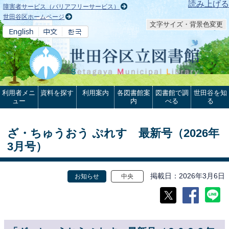
本文へ
読み上げる
障害者サービス（バリアフリーサービス）
世田谷区ホームページ
文字サイズ・背景色変更
利用者メニ
資料を探す
利用案内
各図書館案
図書館で調
世田谷を知
ュー
内
べる
る
ざ・ちゅうおう ぷれす 最新号（2026年
3月号）
掲載日
2026年3月6日
お知らせ
中央