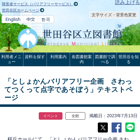
本文へ
読み上げる
障害者サービス（バリアフリーサービス）
世田谷区ホームページ
文字サイズ・背景色変更
利用者メニ
資料を探す
利用案内
各図書館案
図書館で調
世田谷を知
ュー
内
べる
る
「としょかんバリアフリー企画 さわっ
てつくって点字であそぼう」テキストペ
ージ
掲載日
2023年7月13日
イベント
全館
桜丘ホールにて、「としょかんバリアフリー企画 さわ