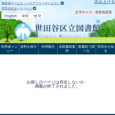
本文へ
読み上げる
障害者サービス（バリアフリーサービス）
世田谷区ホームページ
文字サイズ・背景色変更
利用者メニ
資料を探す
利用案内
各図書館案
図書館で調
世田谷を知
ュー
内
べる
る
お探しのページは存在しないか、
掲載が終了されました。