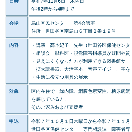
日時
令和7年11月6日 木曜日
午後2時から4時まで
会場
烏山区民センター 第4会議室
住所：世田谷区南烏山６丁目２番１９号
内容
・講演 髙本紀子 先生（世田谷区保健センタ
・相談会 眼科医・視覚障害指導員が疑問や質
・見えにくくなった方が利用できる図書館サー
拡大読書器、大活字本、音声デイジー、字を
・生活に役立つ用具の展示
対象
区内在住で 緑内障、網膜色素変性、糖尿病網
を感じている方、
そのご家族および支援者
申込
令和７年１０月１日木曜日から令和７年１１月
世田谷区保健センター 専門相談課 障害者専門相談係