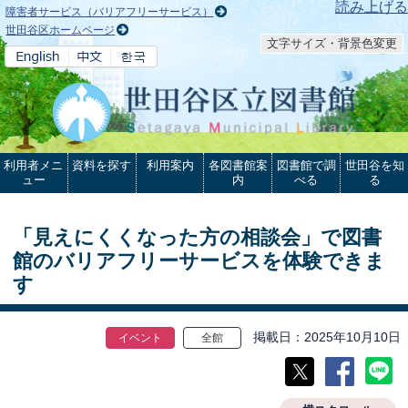
本文へ
読み上げる
障害者サービス（バリアフリーサービス）
世田谷区ホームページ
文字サイズ・背景色変更
利用者メニ
資料を探す
利用案内
各図書館案
図書館で調
世田谷を知
ュー
内
べる
る
「見えにくくなった方の相談会」で図書
館のバリアフリーサービスを体験できま
す
掲載日
2025年10月10日
イベント
全館