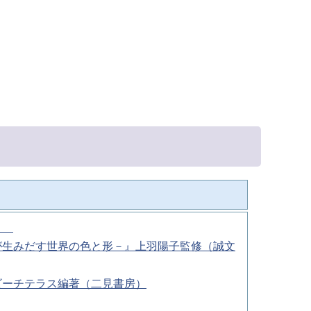
秋）
が生みだす世界の色と形－』上羽陽子監修（誠文
ビーチテラス編著（二見書房）