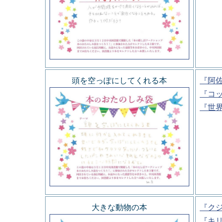
頭を空っぽにしてくれる本
『阿
『コ
『世
大きな動物の本
『ク
『キ