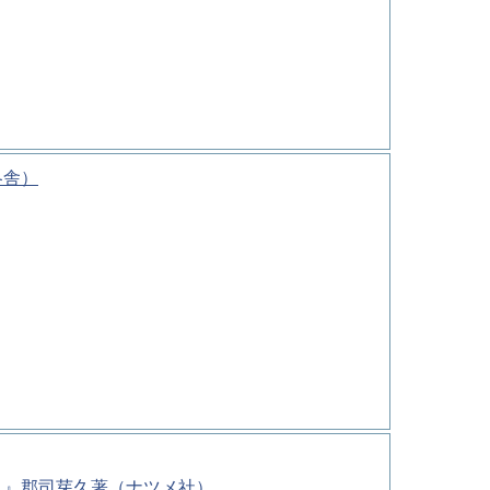
冬舎）
－』郡司芽久著（ナツメ社）