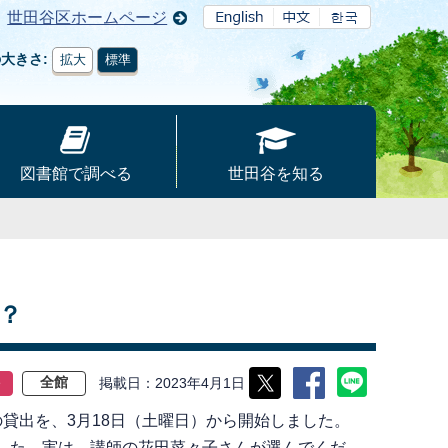
世田谷区ホームページ
の大きさ
拡大
標準
図書館で調べる
世田谷を知る
？
掲載日
2023年4月1日
ト
全館
貸出を、3月18日（土曜日）から開始しました。
した。実は、講師の花田菜々子さんが選んでくだ