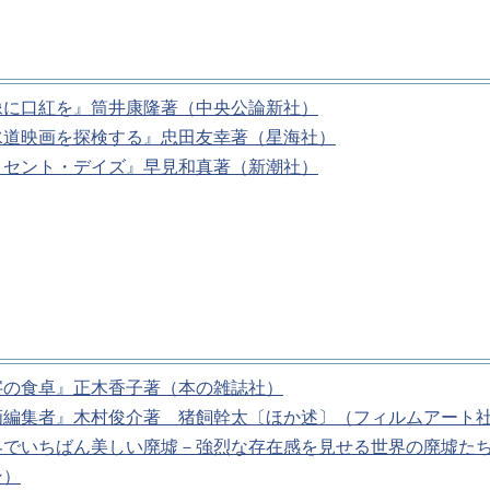
像に口紅を』筒井康隆著（中央公論新社）
水道映画を探検する』忠田友幸著（星海社）
ノセント・デイズ』早見和真著（新潮社）
字の食卓』正木香子著（本の雑誌社）
画編集者』木村俊介著 猪飼幹太〔ほか述〕（フィルムアート
界でいちばん美しい廃墟－強烈な存在感を見せる世界の廃墟た
ン）