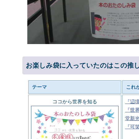
お楽しみ袋に入っていたのはこの推
テーマ
これ
ココから世界を知る
『辺
『世
堂新
『可