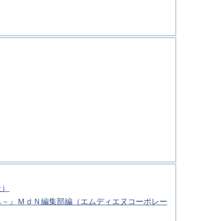
社）
ち－』ＭｄＮ編集部編（エムディエヌコーポレー