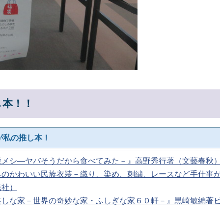
し本！！
が私の推し本！
境メシ―ヤバそうだから食べてみた－』高野秀行著（文藝春
界のかわいい民族衣装－織り、染め、刺繍、レースなど手仕事
光社）
笑しな家－世界の奇妙な家・ふしぎな家６０軒－』黒崎敏編著