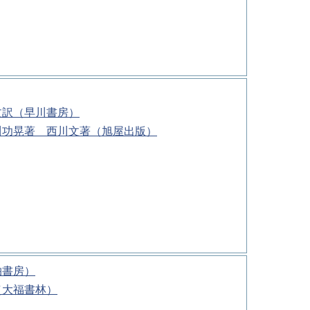
文訳（早川書房）
川功晃著 西川文著（旭屋出版）
柏書房）
（大福書林）