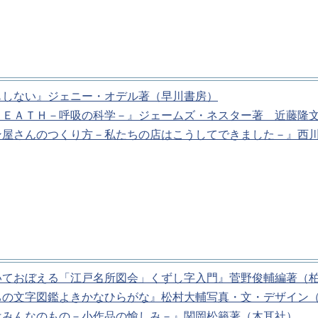
もしない』ジェニー・オデル著（早川書房）
ＲＥＡＴＨ－呼吸の科学－』ジェームズ・ネスター著 近藤隆
ン屋さんのつくり方－私たちの店はこうしてできました－』西
いておぼえる「江戸名所図会」くずし字入門』菅野俊輔編著（
ちの文字図鑑よきかなひらがな』松村大輔写真・文・デザイン
はみんなのもの－小作品の愉しみ－』関岡松籟著（木耳社）