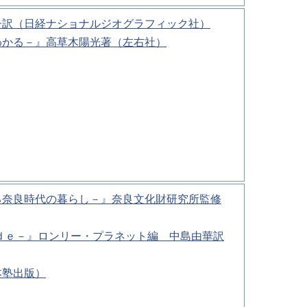
子訳（日経ナショナルジオグラフィック社）
わかる－』高草木陽光著（左右社）
る奈良時代の暮らし－』奈良文化財研究所監修
ｄｅ－』ロンリー・プラネット編 中島由華訳
本塾出版）