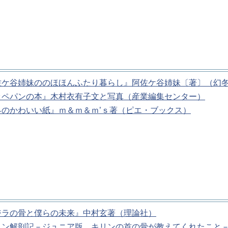
佐ケ谷姉妹ののほほんふたり暮らし』阿佐ケ谷姉妹〔著〕（幻
ッペパンの本』木村衣有子文と写真（産業編集センター）
界のかわいい紙』ｍ＆ｍ＆ｍ’ｓ著（ピエ・ブックス）
ジラの骨と僕らの未来』中村玄著（理論社）
リン解剖記－ジュニア版 キリンの首の骨が教えてくれたこと