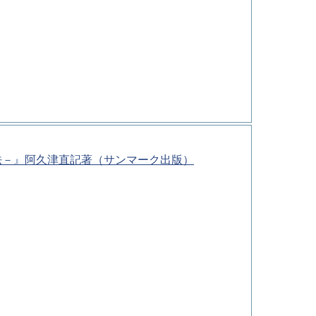
法－』阿久津直記著（サンマーク出版）