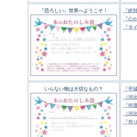
『恐ろしい』世界へようこそ！
『絶
『心
『タ
いらない物は大切なもの？
『平
（河
『何
（河
『売