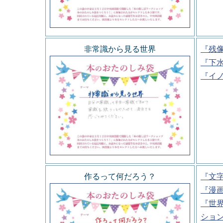
非常識から見る世界
『残
『下
『イ
作るって何だろう？
『文
『漫
『世
ショ