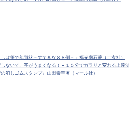
としは筆で年賀状－すてきな８８例－』福光幽石著（二玄社）
習しないで、字がうまくなる！－１５分でガラリと変わる上達
季の消しゴムスタンプ』山田泰幸著（マール社）