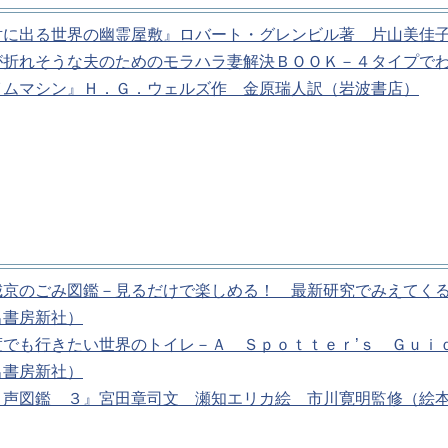
対に出る世界の幽霊屋敷』ロバート・グレンビル著 片山美佳
が折れそうな夫のためのモラハラ妻解決ＢＯＯＫ－４タイプで
イムマシン』Ｈ．Ｇ．ウェルズ作 金原瑞人訳（岩波書店）
城京のごみ図鑑－見るだけで楽しめる！ 最新研究でみえてく
出書房新社）
度でも行きたい世界のトイレ－Ａ Ｓｐｏｔｔｅｒ’ｓ Ｇｕｉ
出書房新社）
り声図鑑 ３』宮田章司文 瀬知エリカ絵 市川寛明監修（絵