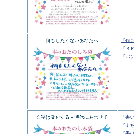
何もしたくないあなたへ
『何
『Ｂ
『パ
文字は変化する－時代にあわせて
『書
『ま
『書