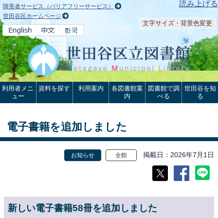
本文へ
読み上げる
障害者サービス（バリアフリーサービス）
世田谷区ホームページ
文字サイズ・背景色変更
利用者メニ
資料を探す
利用案内
各図書館案
図書館で調
世田谷を知
ュー
内
べる
る
電子書籍を追加しました
掲載日
2026年7月1日
お知らせ
全館
新しい電子書籍58冊を追加しました