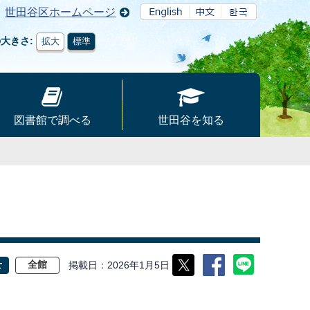
世田谷区ホームページ
の大きさ
拡大
標準
図書館で調べる
世田谷を知る
掲載日
2026年1月5日
せ
全館