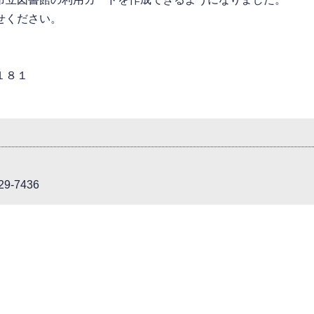
せください。
１８１
9-7436