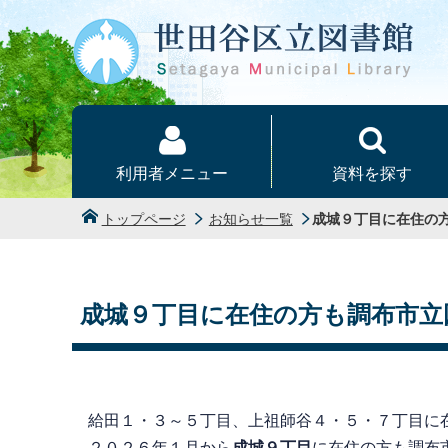
本文へ
利用者メニュー
資料を探す
トップページ
お知らせ一覧
成城９丁目に在住の
成城９丁目に在住の方も調布市立
給田１・３～５丁目、上祖師谷４・５・７丁目に
２０２６年１月から
成城９丁目
に在住の方も調布