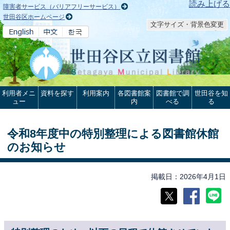
本文へ
読み上げる
障害者サービス（バリアフリーサービス）
世田谷区ホームページ
文字サイズ・背景色変更
利用者メニ
資料を探す
利用案内
各図書館案
図書館で調
世田谷を知
ュー
内
べる
る
令和8年度中の特別整理による図書館休館
のお知らせ
掲載日
2026年4月1日