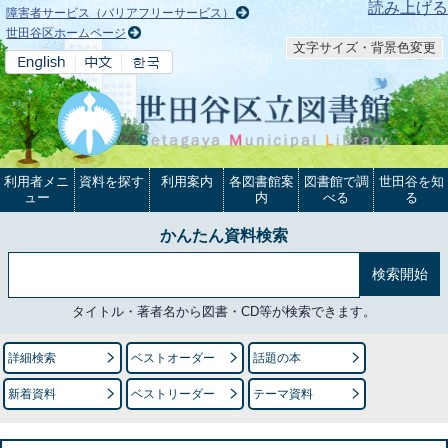
本文へ
読み上げる
障害者サービス（バリアフリーサービス）
世田谷区ホームページ
文字サイズ・背景色変更
利用者メニ
資料を探す
利用案内
各図書館案
図書館で調
世田谷を知
ュー
内
べる
る
かんたん資料検索
タイトル・著者名から図書・CD等が検索できます。
詳細検索
ベストオーダー
話題の本
新着資料
ベストリーダー
テーマ資料