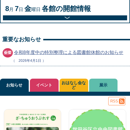
8
7
金
各館の開館情報
月
日
曜日
重要なお知らせ
令和8年度中の特別整理による図書館休館のお知らせ
2026年4月1日
おはなし会な
お知らせ
イベント
展示
ど
RSS