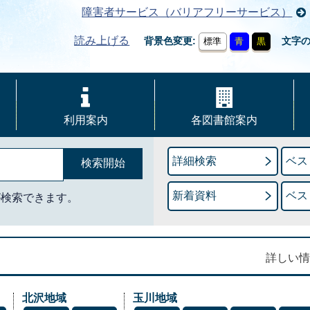
障害者サービス（バリアフリーサービス）
読み上げる
背景色変更
文字
標準
青
黒
利用案内
各図書館案内
詳細検索
ベス
新着資料
ベス
が検索できます。
詳しい情
北沢地域
玉川地域