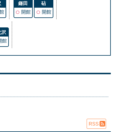
沢
鎌田
砧
○
○
館
開館
開館
北沢
開館
RSS