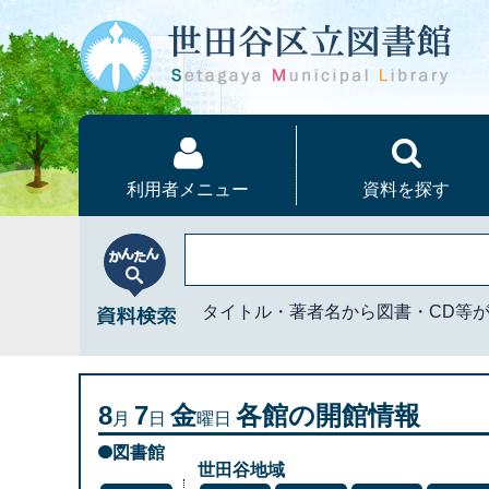
本文へ
利用者メニュー
資料を探す
かんたん資料検索
タイトル・著者名から図書・CD等
8
7
金
各館の開館情報
月
日
曜日
図書館
世田谷地域