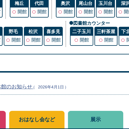
谷
梅丘
代田
奥沢
尾山台
玉川台
深
○
○
○
○
○
○
館
開館
開館
開館
開館
開館
開
図書館カウンター
丘
野毛
松沢
喜多見
二子玉川
三軒茶屋
下
○
○
○
○
○
○
館
開館
開館
開館
開館
開館
休館のお知らせ
2026年4月1日
おはなし会など
展示