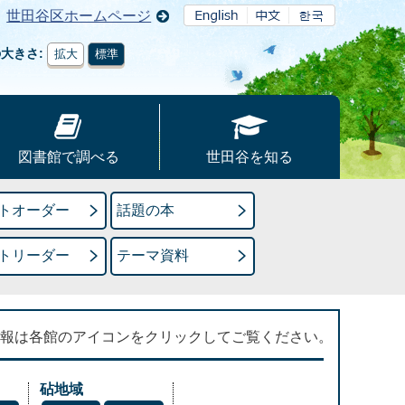
世田谷区ホームページ
の大きさ
拡大
標準
図書館で調べる
世田谷を知る
トオーダー
話題の本
トリーダー
テーマ資料
報は各館のアイコンをクリックしてご覧ください。
砧地域