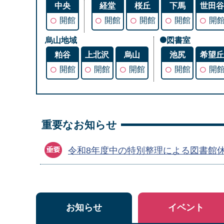
中央
経堂
桜丘
下馬
世田
○
○
○
○
○
開館
開館
開館
開館
開
烏山地域
図書室
粕谷
上北沢
烏山
池尻
希望
○
○
○
○
○
開館
開館
開館
開館
開
重要なお知らせ
令和8年度中の特別整理による図書館
お知らせ
イベント