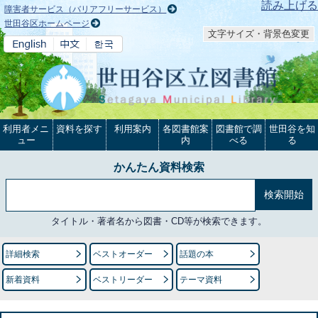
本文へ
読み上げる
障害者サービス（バリアフリーサービス）
世田谷区ホームページ
文字サイズ・背景色変更
利用者メニ
資料を探す
利用案内
各図書館案
図書館で調
世田谷を知
ュー
内
べる
る
かんたん資料検索
タイトル・著者名から図書・CD等が検索できます。
詳細検索
ベストオーダー
話題の本
新着資料
ベストリーダー
テーマ資料