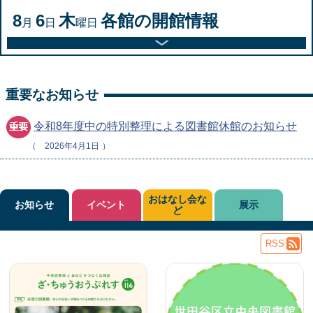
8
6
木
各館の開館情報
月
日
曜日
重要なお知らせ
令和8年度中の特別整理による図書館休館のお知らせ
2026年4月1日
おはなし会な
お知らせ
イベント
展示
ど
RSS