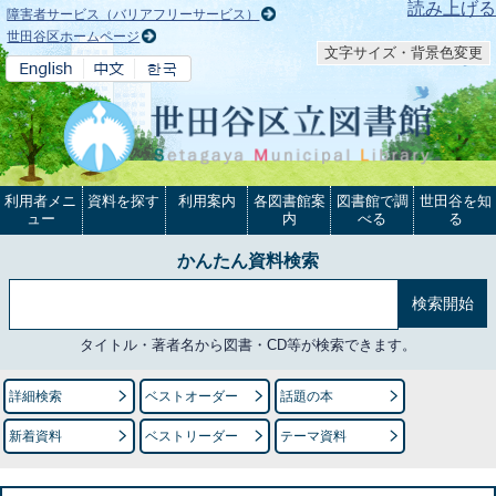
本文へ
読み上げる
障害者サービス（バリアフリーサービス）
世田谷区ホームページ
文字サイズ・背景色変更
利用者メニ
資料を探す
利用案内
各図書館案
図書館で調
世田谷を知
ュー
内
べる
る
かんたん資料検索
タイトル・著者名から図書・CD等が検索できます。
詳細検索
ベストオーダー
話題の本
新着資料
ベストリーダー
テーマ資料