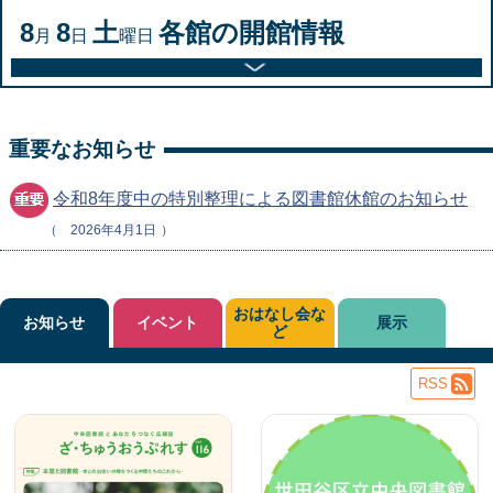
8
8
土
各館の開館情報
月
日
曜日
重要なお知らせ
令和8年度中の特別整理による図書館休館のお知らせ
2026年4月1日
おはなし会な
お知らせ
イベント
展示
ど
RSS