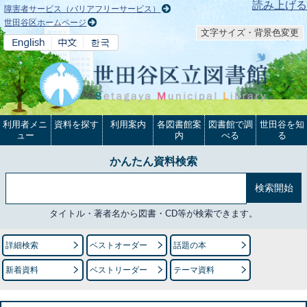
本文へ
読み上げる
障害者サービス（バリアフリーサービス）
世田谷区ホームページ
文字サイズ・背景色変更
利用者メニ
資料を探す
利用案内
各図書館案
図書館で調
世田谷を知
ュー
内
べる
る
かんたん資料検索
タイトル・著者名から図書・CD等が検索できます。
詳細検索
ベストオーダー
話題の本
新着資料
ベストリーダー
テーマ資料