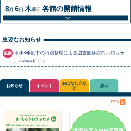
8
6
木
各館の開館情報
月
日
曜日
重要なお知らせ
令和8年度中の特別整理による図書館休館のお知らせ
2026年4月1日
おはなし会な
お知らせ
イベント
展示
ど
RSS