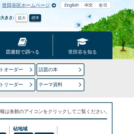
世田谷区ホームページ
の大きさ
拡大
標準
図書館で調べる
世田谷を知る
トオーダー
話題の本
トリーダー
テーマ資料
報は各館のアイコンをクリックしてご覧ください。
砧地域