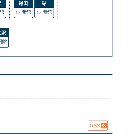
沢
鎌田
砧
○
○
館
開館
開館
北沢
開館
RSS