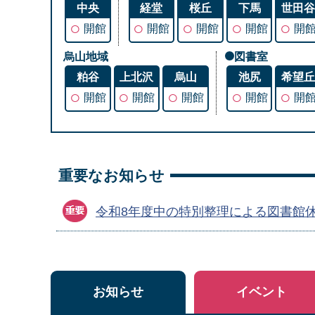
中央
経堂
桜丘
下馬
世田
○
○
○
○
○
開館
開館
開館
開館
開
烏山地域
図書室
粕谷
上北沢
烏山
池尻
希望
○
○
○
○
○
開館
開館
開館
開館
開
重要なお知らせ
令和8年度中の特別整理による図書館
お知らせ
イベント