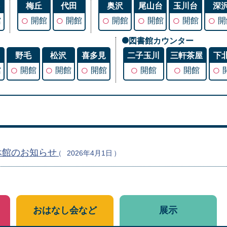
谷
梅丘
代田
奥沢
尾山台
玉川台
深
○
○
○
○
○
○
館
開館
開館
開館
開館
開館
開
図書館カウンター
丘
野毛
松沢
喜多見
二子玉川
三軒茶屋
下
○
○
○
○
○
○
館
開館
開館
開館
開館
開館
休館のお知らせ
2026年4月1日
おはなし会など
展示