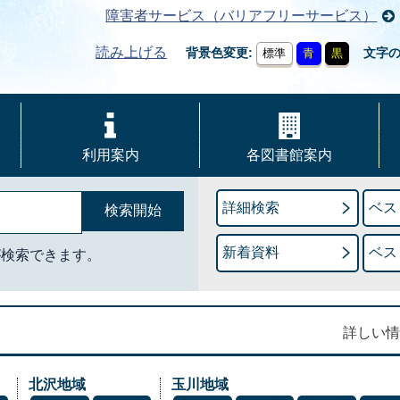
障害者サービス（バリアフリーサービス）
読み上げる
背景色変更
文字
標準
青
黒
利用案内
各図書館案内
詳細検索
ベス
新着資料
ベス
が検索できます。
詳しい情
北沢地域
玉川地域