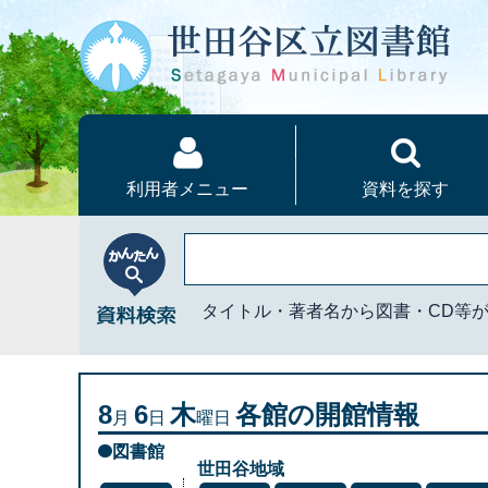
本文へ
利用者メニュー
資料を探す
かんたん資料検索
タイトル・著者名から図書・CD等
8
6
木
各館の開館情報
月
日
曜日
図書館
世田谷地域