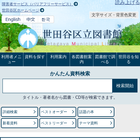
本文へ
読み上げる
障害者サービス（バリアフリーサービス）
世田谷区ホームページ
文字サイズ・背景色変更
利用者メニ
資料を探す
利用案内
各図書館案
図書館で調
世田谷を知
ュー
内
べる
る
かんたん資料検索
タイトル・著者名から図書・CD等が検索できます。
詳細検索
ベストオーダー
話題の本
新着資料
ベストリーダー
テーマ資料