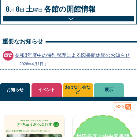
8
8
土
各館の開館情報
月
日
曜日
重要なお知らせ
令和8年度中の特別整理による図書館休館のお知らせ
2026年4月1日
おはなし会な
お知らせ
イベント
展示
ど
RSS