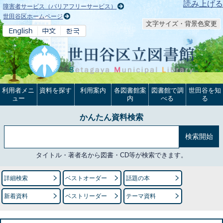
本文へ
読み上げる
障害者サービス（バリアフリーサービス）
世田谷区ホームページ
文字サイズ・背景色変更
利用者メニ
資料を探す
利用案内
各図書館案
図書館で調
世田谷を知
ュー
内
べる
る
かんたん資料検索
タイトル・著者名から図書・CD等が検索できます。
詳細検索
ベストオーダー
話題の本
新着資料
ベストリーダー
テーマ資料