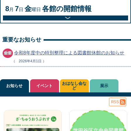
8
7
金
各館の開館情報
月
日
曜日
重要なお知らせ
令和8年度中の特別整理による図書館休館のお知らせ
2026年4月1日
おはなし会な
お知らせ
イベント
展示
ど
RSS