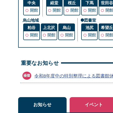
中央
経堂
桜丘
下馬
世田
○
○
○
○
○
開館
開館
開館
開館
開
烏山地域
図書室
粕谷
上北沢
烏山
池尻
希望
○
○
○
○
○
開館
開館
開館
開館
開
重要なお知らせ
令和8年度中の特別整理による図書館
お知らせ
イベント