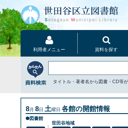
本文へ
利用者メニュー
資料を探す
かんたん資料検索
タイトル・著者名から図書・CD等
8
8
土
各館の開館情報
月
日
曜日
図書館
世田谷地域