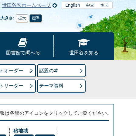
世田谷区ホームページ
の大きさ
拡大
標準
図書館で調べる
世田谷を知る
トオーダー
話題の本
トリーダー
テーマ資料
報は各館のアイコンをクリックしてご覧ください。
砧地域