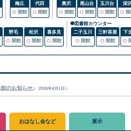
谷
梅丘
代田
奥沢
尾山台
玉川台
深
○
○
○
○
○
○
館
開館
開館
開館
開館
開館
開
図書館カウンター
丘
野毛
松沢
喜多見
二子玉川
三軒茶屋
下
○
○
○
○
○
○
館
開館
開館
開館
開館
開館
休館のお知らせ
2026年4月1日
おはなし会など
展示