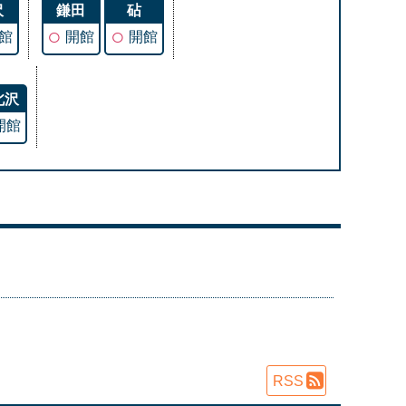
沢
鎌田
砧
○
○
館
開館
開館
北沢
開館
RSS