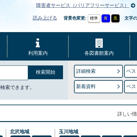
障害者サービス（バリアフリーサービス）
読み上げる
背景色変更
文字
標準
青
黒
利用案内
各図書館案内
詳細検索
ベス
新着資料
ベス
が検索できます。
詳しい情
北沢地域
玉川地域