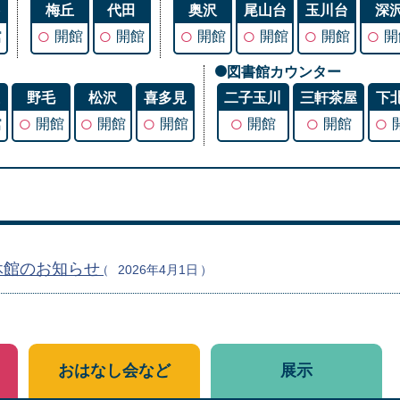
谷
梅丘
代田
奥沢
尾山台
玉川台
深
○
○
○
○
○
○
館
開館
開館
開館
開館
開館
開
図書館カウンター
丘
野毛
松沢
喜多見
二子玉川
三軒茶屋
下
○
○
○
○
○
○
館
開館
開館
開館
開館
開館
休館のお知らせ
2026年4月1日
おはなし会など
展示