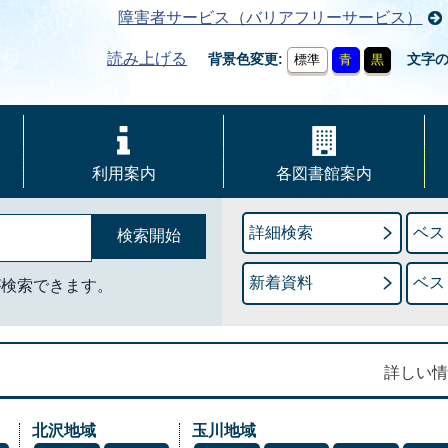
障害者サービス（バリアフリーサービス）
読み上げる
背景色変更
文字
標準
青
黒
利用案内
各図書館案内
詳細検索
ベス
新着資料
ベス
が検索できます。
詳しい情
北沢地域
玉川地域