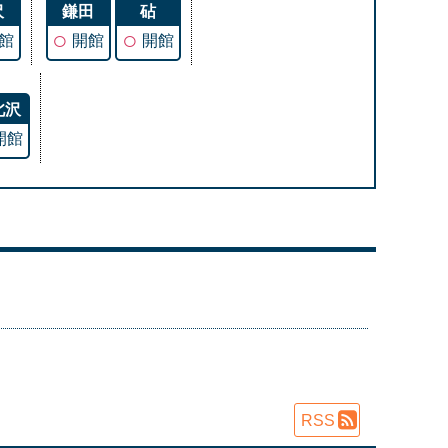
沢
鎌田
砧
○
○
館
開館
開館
北沢
開館
RSS