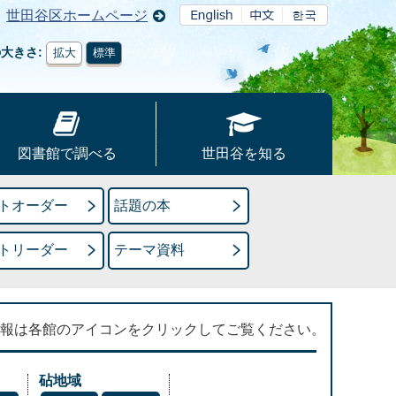
世田谷区ホームページ
の大きさ
拡大
標準
図書館で調べる
世田谷を知る
トオーダー
話題の本
トリーダー
テーマ資料
報は各館のアイコンをクリックしてご覧ください。
砧地域