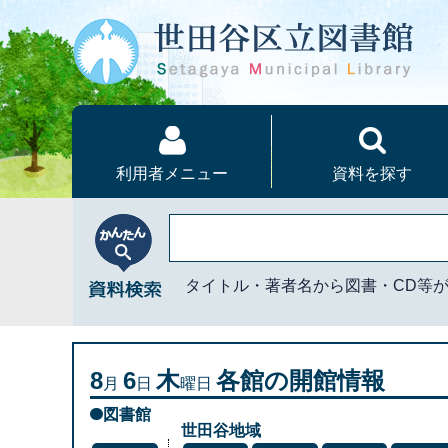
本文へ
利用者メニュー
資料を探す
かんたん資料検索
タイトル・著者名から図書・CD等
8
6
木
各館の開館情報
月
日
曜日
図書館
世田谷地域