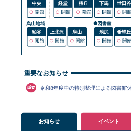
中央
経堂
桜丘
下馬
世田
○
○
○
○
○
開館
開館
開館
開館
開
烏山地域
図書室
粕谷
上北沢
烏山
池尻
希望
○
○
○
○
○
開館
開館
開館
開館
開
重要なお知らせ
令和8年度中の特別整理による図書館
お知らせ
イベント