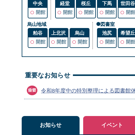
中央
経堂
桜丘
下馬
世田
○
○
○
○
○
開館
開館
開館
開館
開
烏山地域
図書室
粕谷
上北沢
烏山
池尻
希望
○
○
○
○
○
開館
開館
開館
開館
開
重要なお知らせ
令和8年度中の特別整理による図書館
お知らせ
イベント