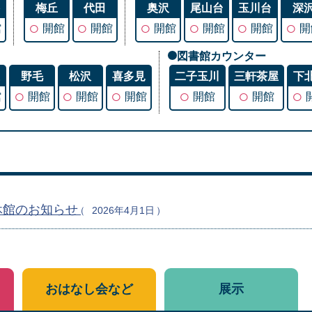
谷
梅丘
代田
奥沢
尾山台
玉川台
深
○
○
○
○
○
○
館
開館
開館
開館
開館
開館
開
図書館カウンター
丘
野毛
松沢
喜多見
二子玉川
三軒茶屋
下
○
○
○
○
○
○
館
開館
開館
開館
開館
開館
休館のお知らせ
2026年4月1日
おはなし会など
展示