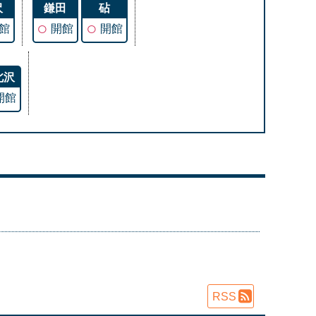
沢
鎌田
砧
○
○
館
開館
開館
北沢
開館
RSS