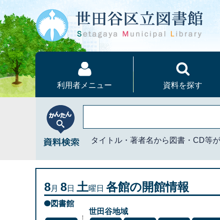
本文へ
利用者メニュー
資料を探す
かんたん資料検索
タイトル・著者名から図書・CD等
8
8
土
各館の開館情報
月
日
曜日
図書館
世田谷地域