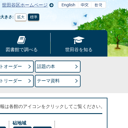
世田谷区ホームページ
の大きさ
拡大
標準
図書館で調べる
世田谷を知る
トオーダー
話題の本
トリーダー
テーマ資料
報は各館のアイコンをクリックしてご覧ください。
砧地域