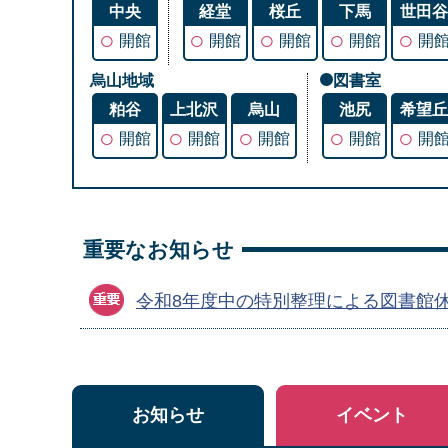
中央
経堂
桜丘
下馬
世田
○
○
○
○
○
開館
開館
開館
開館
開
烏山地域
図書室
粕谷
上北沢
烏山
池尻
希望
○
○
○
○
○
開館
開館
開館
開館
開
重要なお知らせ
令和8年度中の特別整理による図書館
お知らせ
イベント