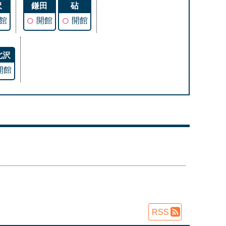
沢
鎌田
砧
○
○
館
開館
開館
北沢
開館
RSS