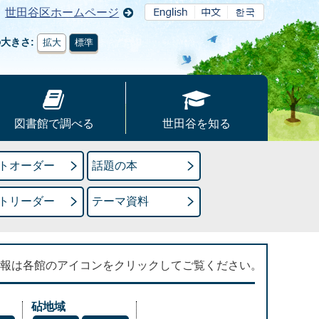
世田谷区ホームページ
の大きさ
拡大
標準
図書館で調べる
世田谷を知る
トオーダー
話題の本
トリーダー
テーマ資料
報は各館のアイコンをクリックしてご覧ください。
砧地域