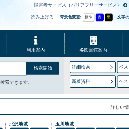
障害者サービス（バリアフリーサービス）
読み上げる
背景色変更
文字
標準
青
黒
利用案内
各図書館案内
詳細検索
ベス
新着資料
ベス
が検索できます。
詳しい情
北沢地域
玉川地域