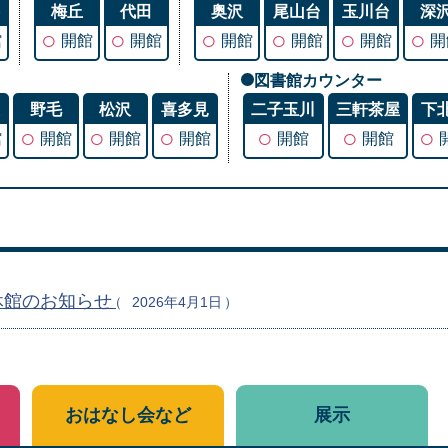
谷
梅丘
代田
奥沢
尾山台
玉川台
深
○
○
○
○
○
○
館
開館
開館
開館
開館
開館
開
図書館カウンター
丘
野毛
松沢
喜多見
二子玉川
三軒茶屋
下
○
○
○
○
○
○
館
開館
開館
開館
開館
開館
休館のお知らせ
2026年4月1日
おはなし会など
展示