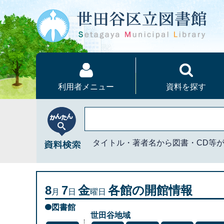
本文へ
利用者メニュー
資料を探す
かんたん資料検索
タイトル・著者名から図書・CD等
8
7
金
各館の開館情報
月
日
曜日
図書館
世田谷地域