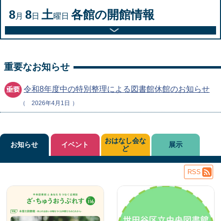
8
8
土
各館の開館情報
月
日
曜日
重要なお知らせ
令和8年度中の特別整理による図書館休館のお知らせ
2026年4月1日
おはなし会な
お知らせ
イベント
展示
ど
RSS