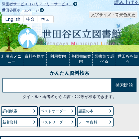
本文へ
読み上げる
障害者サービス（バリアフリーサービス）
世田谷区ホームページ
文字サイズ・背景色変更
利用者メニ
資料を探す
利用案内
各図書館案
図書館で調
世田谷を知
ュー
内
べる
る
かんたん資料検索
タイトル・著者名から図書・CD等が検索できます。
詳細検索
ベストオーダー
話題の本
新着資料
ベストリーダー
テーマ資料