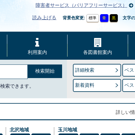
障害者サービス（バリアフリーサービス）
読み上げる
背景色変更
文字
標準
青
黒
利用案内
各図書館案内
詳細検索
ベス
新着資料
ベス
が検索できます。
詳しい情
北沢地域
玉川地域