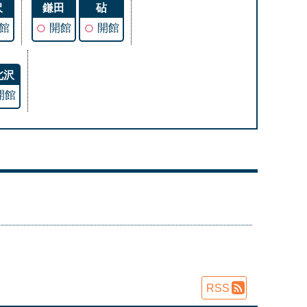
沢
鎌田
砧
○
○
館
開館
開館
北沢
開館
RSS