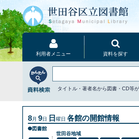
本文へ
利用者メニュー
資料を探す
かんたん資料検索
タイトル・著者名から図書・CD等
8
9
日
各館の開館情報
月
日
曜日
図書館
世田谷地域