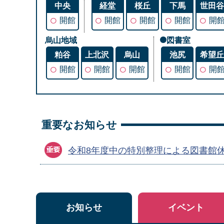
中央
経堂
桜丘
下馬
世田
○
○
○
○
○
開館
開館
開館
開館
開
烏山地域
図書室
粕谷
上北沢
烏山
池尻
希望
○
○
○
○
○
開館
開館
開館
開館
開
重要なお知らせ
令和8年度中の特別整理による図書館
お知らせ
イベント