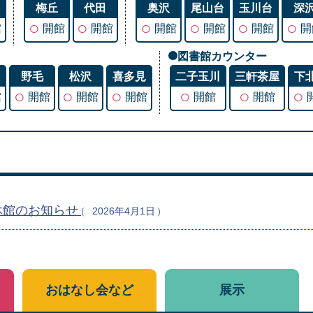
谷
梅丘
代田
奥沢
尾山台
玉川台
深
○
○
○
○
○
○
館
開館
開館
開館
開館
開館
開
図書館カウンター
丘
野毛
松沢
喜多見
二子玉川
三軒茶屋
下
○
○
○
○
○
○
館
開館
開館
開館
開館
開館
休館のお知らせ
2026年4月1日
おはなし会など
展示