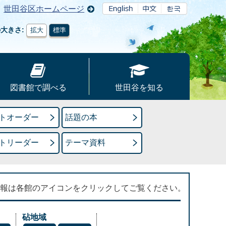
世田谷区ホームページ
の大きさ
拡大
標準
図書館で調べる
世田谷を知る
トオーダー
話題の本
トリーダー
テーマ資料
報は各館のアイコンをクリックしてご覧ください。
砧地域